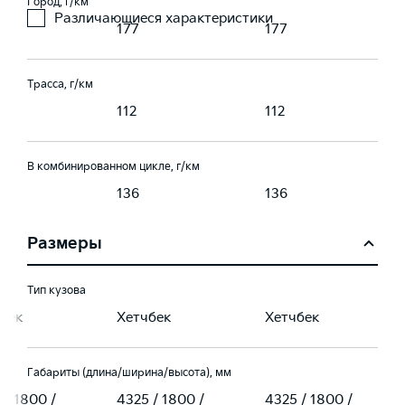
Город, г/км
Различающиеся характеристики
177
177
Трасса, г/км
112
112
В комбинированном цикле, г/км
136
136
Размеры
Тип кузова
бек
Хетчбек
Хетчбек
Габариты (длина/ширина/высота), мм
 / 1800 /
4325 / 1800 /
4325 / 1800 /