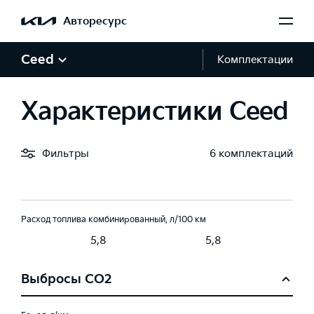
Авторесурс
Коробка передач
мат (6AT)
Робот (7DCT)
Робот (7DCT)
Ceed
Комплектации
Привод
Характеристики Ceed
едний
Передний
Передний
Фильтры
6 комплектаций
Время разгона 0-100 км/ч, с
8,6
8,6
Расход топлива комбинированный, л/100 км
5,8
5,8
Выбросы CO2