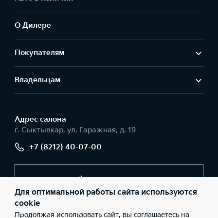
О Дилере
Покупателям
Владельцам
Адрес салонa
г. Сыктывкар, ул. Гаражная, д. 19
+7 (8212) 40-07-00
Заказать звонок
Для оптимальной работы сайта используются
cookie
Продолжая использовать сайт, вы соглашаетесь на
© 2026 Юридические лица ООО «Авторесурс моторс»