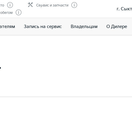
то
Сервис и запчасти
г. Сык
робегом
ателям
Запись на сервис
Владельцам
О Дилере
т