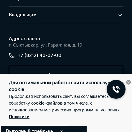
Владельцам
Адрес салонa
г. Сыктывкар, ул. Гаражная, д. 19
+7 (8212) 40-07-00
Заказать звонок
Для оптимальной работы сайта используются
Выгодный
cookie
трейд-ин
Продолжая использовать сайт, вы соглашаетесь на
© 2026 Юридические лица ООО «Авторесурс моторс»
(Фактический адрес: г. Сыктывкар, ул. Гаражная, д. 19; Телефон:
обработку
cookie-файлов
в том числе, с
+7 (8212) 40-07-00; ИНН: 1101096251; ОГРН: 1121101010832), ООО
использованием метрических программ на условиях
«Киа Россия и СНГ» (Фактический адрес: г.Москва, Валовая 26;
Телефон: 8 800 301 08 80; ИНН: 7728674093; ОГРН:
Политики
5087746291760) ведут деятельность на территории РФ в
соответствии с законодательством РФ. Реализуемые товары
доступны к получению на территории РФ. Информация о
Выгодный трейд-ин