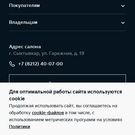
Покупателям
Владельцам
Адрес салонa
г. Сыктывкар, ул. Гаражная, д. 19
+7 (8212) 40-07-00
Заказать звонок
Для оптимальной работы сайта используются
cookie
Продолжая использовать сайт, вы соглашаетесь на
© 2026 Юридические лица ООО «Авторесурс моторс»
(Фактический адрес: г. Сыктывкар, ул. Гаражная, д. 19; Телефон:
обработку
cookie-файлов
в том числе, с
+7 (8212) 40-07-00; ИНН: 1101096251; ОГРН: 1121101010832), ООО
использованием метрических программ на условиях
«Киа Россия и СНГ» (Фактический адрес: г.Москва, Валовая 26;
Телефон: 8 800 301 08 80; ИНН: 7728674093; ОГРН:
Политики
5087746291760) ведут деятельность на территории РФ в
соответствии с законодательством РФ. Реализуемые товары