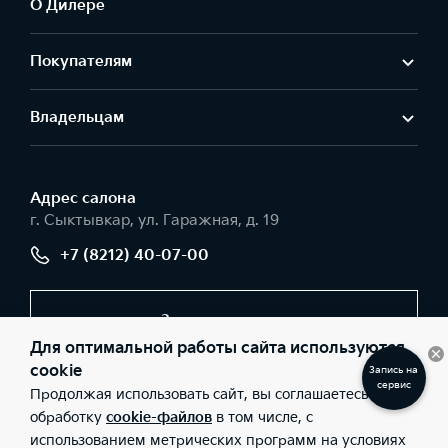
О Дилере
Покупателям
Владельцам
Адрес салонa
г. Сыктывкар, ул. Гаражная, д. 19
+7 (8212) 40-07-00
Заказать звонок
Для оптимальной работы сайта используются
cookie
Заказать
звонок
Продолжая использовать сайт, вы соглашаетесь на
© 2026 Юридические лица ООО «Авторесурс моторс»
(Фактический адрес: г. Сыктывкар, ул. Гаражная, д. 19; Телефон:
обработку
cookie-файлов
в том числе, с
+7 (8212) 40-07-00; ИНН: 1101096251; ОГРН: 1121101010832), ООО
использованием метрических программ на условиях
«Киа Россия и СНГ» (Фактический адрес: г.Москва, Валовая 26;