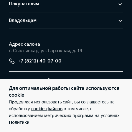
Покупателям
Владельцам
Адрес салонa
г. Сыктывкар, ул. Гаражная, д. 19
+7 (8212) 40-07-00
Заказать звонок
Для оптимальной работы сайта используются
cookie
Продолжая использовать сайт, вы соглашаетесь на
© 2026 Юридические лица ООО «Авторесурс моторс»
(Фактический адрес: г. Сыктывкар, ул. Гаражная, д. 19; Телефон:
обработку
cookie-файлов
в том числе, с
+7 (8212) 40-07-00; ИНН: 1101096251; ОГРН: 1121101010832), ООО
использованием метрических программ на условиях
«Киа Россия и СНГ» (Фактический адрес: г.Москва, Валовая 26;
Телефон: 8 800 301 08 80; ИНН: 7728674093; ОГРН:
Политики
5087746291760) ведут деятельность на территории РФ в
соответствии с законодательством РФ. Реализуемые товары