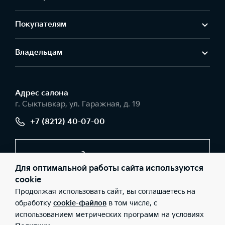
Покупателям
Владельцам
Адрес салонa
г. Сыктывкар, ул. Гаражная, д. 19
+7 (8212) 40-07-00
Заказать звонок
Для оптимальной работы сайта используются
cookie
Продолжая использовать сайт, вы соглашаетесь на
© 2026 Юридические лица ООО «Авторесурс моторс»
(Фактический адрес: г. Сыктывкар, ул. Гаражная, д. 19; Телефон:
обработку
cookie-файлов
в том числе, с
+7 (8212) 40-07-00; ИНН: 1101096251; ОГРН: 1121101010832), ООО
использованием метрических программ на условиях
«Киа Россия и СНГ» (Фактический адрес: г.Москва, Валовая 26;
Телефон: 8 800 301 08 80; ИНН: 7728674093; ОГРН: