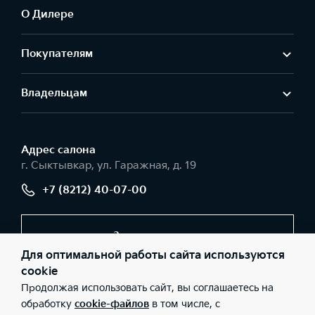
О Дилере
Покупателям
Владельцам
Адрес салонa
г. Сыктывкар, ул. Гаражная, д. 19
+7 (8212) 40-07-00
Заказать звонок
Для оптимальной работы сайта используются
cookie
Продолжая использовать сайт, вы соглашаетесь на
© 2026 Юридические лица ООО «Авторесурс моторс»
(Фактический адрес: г. Сыктывкар, ул. Гаражная, д. 19; Телефон:
обработку
cookie-файлов
в том числе, с
+7 (8212) 40-07-00; ИНН: 1101096251; ОГРН: 1121101010832), ООО