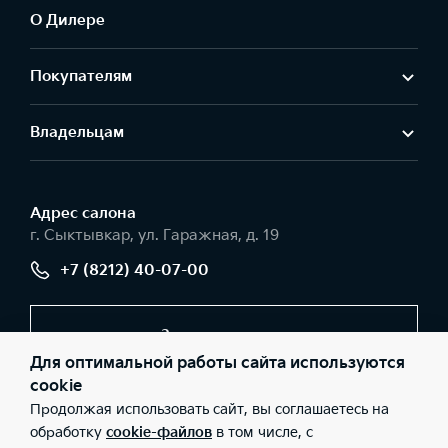
О Дилере
Покупателям
Владельцам
Адрес салонa
г. Сыктывкар, ул. Гаражная, д. 19
+7 (8212) 40-07-00
Заказать звонок
Для оптимальной работы сайта используются
cookie
Продолжая использовать сайт, вы соглашаетесь на
© 2026 Юридические лица ООО «Авторесурс моторс»
(Фактический адрес: г. Сыктывкар, ул. Гаражная, д. 19; Телефон:
обработку
cookie-файлов
в том числе, с
+7 (8212) 40-07-00; ИНН: 1101096251; ОГРН: 1121101010832), ООО