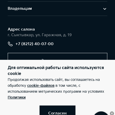
Владельцам
Адрес салонa
г. Сыктывкар, ул. Гаражная, д. 19
+7 (8212) 40-07-00
Заказать звонок
Для оптимальной работы сайта используются
cookie
Продолжая использовать сайт, вы соглашаетесь на
© 2026 Юридические лица ООО «Авторесурс моторс»
(Фактический адрес: г. Сыктывкар, ул. Гаражная, д. 19; Телефон:
обработку
cookie-файлов
в том числе, с
+7 (8212) 40-07-00; ИНН: 1101096251; ОГРН: 1121101010832), ООО
использованием метрических программ на условиях
«Киа Россия и СНГ» (Фактический адрес: г.Москва, Валовая 26;
Телефон: 8 800 301 08 80; ИНН: 7728674093; ОГРН:
Политики
5087746291760) ведут деятельность на территории РФ в
соответствии с законодательством РФ. Реализуемые товары
доступны к получению на территории РФ. Информация о
соответствующих моделях и комплектациях и их наличии, ценах,
Согласен