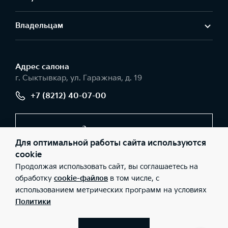
Владельцам
Адрес салонa
г. Сыктывкар, ул. Гаражная, д. 19
+7 (8212) 40-07-00
Заказать звонок
Для оптимальной работы сайта используются
cookie
Продолжая использовать сайт, вы соглашаетесь на
© 2026 Юридические лица ООО «Авторесурс моторс»
(Фактический адрес: г. Сыктывкар, ул. Гаражная, д. 19; Телефон:
обработку
cookie-файлов
в том числе, с
+7 (8212) 40-07-00; ИНН: 1101096251; ОГРН: 1121101010832), ООО
использованием метрических программ на условиях
«Киа Россия и СНГ» (Фактический адрес: г.Москва, Валовая 26;
Телефон: 8 800 301 08 80; ИНН: 7728674093; ОГРН:
Политики
5087746291760) ведут деятельность на территории РФ в
соответствии с законодательством РФ. Реализуемые товары
доступны к получению на территории РФ. Информация о