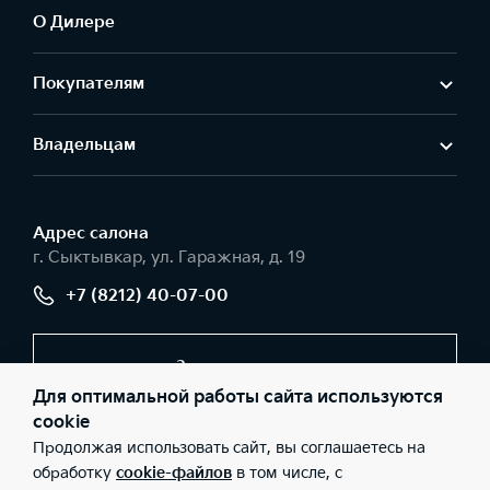
О Дилере
Покупателям
Владельцам
Адрес салонa
г. Сыктывкар, ул. Гаражная, д. 19
+7 (8212) 40-07-00
Заказать звонок
Для оптимальной работы сайта используются
cookie
Продолжая использовать сайт, вы соглашаетесь на
© 2026 Юридические лица ООО «Авторесурс моторс»
(Фактический адрес: г. Сыктывкар, ул. Гаражная, д. 19; Телефон:
обработку
cookie-файлов
в том числе, с
+7 (8212) 40-07-00; ИНН: 1101096251; ОГРН: 1121101010832), ООО