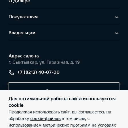
О Дилере
Покупателям
Владельцам
Адрес салонa
г. Сыктывкар, ул. Гаражная, д. 19
+7 (8212) 40-07-00
Заказать звонок
Для оптимальной работы сайта используются
cookie
Продолжая использовать сайт, вы соглашаетесь на
© 2026 Юридические лица ООО «Авторесурс моторс»
(Фактический адрес: г. Сыктывкар, ул. Гаражная, д. 19; Телефон:
обработку
cookie-файлов
в том числе, с
+7 (8212) 40-07-00; ИНН: 1101096251; ОГРН: 1121101010832), ООО
использованием метрических программ на условиях
«Киа Россия и СНГ» (Фактический адрес: г.Москва, Валовая 26;